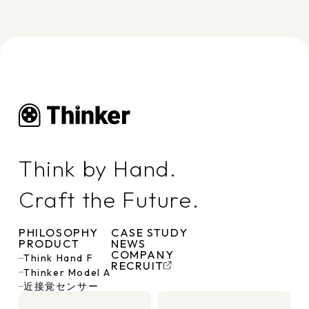
Think by Hand.
Craft the Future.
PHILOSOPHY
CASE STUDY
PRODUCT
NEWS
COMPANY
Think Hand F
RECRUIT
Thinker Model A
近接覚センサー