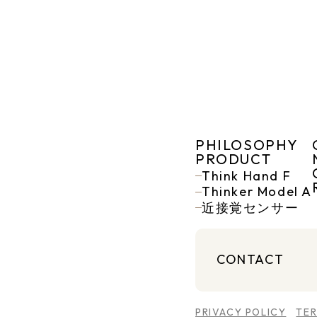
PHILOSOPHY
PRODUCT
Think Hand F
Thinker Model A
近接覚センサー
CONTACT
PRIVACY POLICY
TE