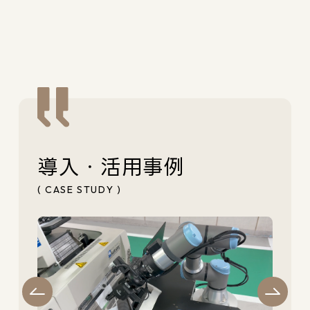
導入・活用事例
( CASE STUDY )
すん
Thi
せる