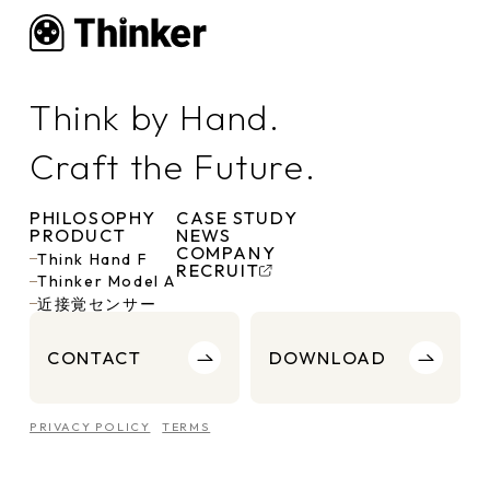
Think by Hand.
Craft the Future.
PHILOSOPHY
CASE STUDY
PRODUCT
NEWS
COMPANY
Think Hand F
RECRUIT
Thinker Model A
近接覚センサー
CONTACT
DOWNLOAD
PRIVACY POLICY
TERMS