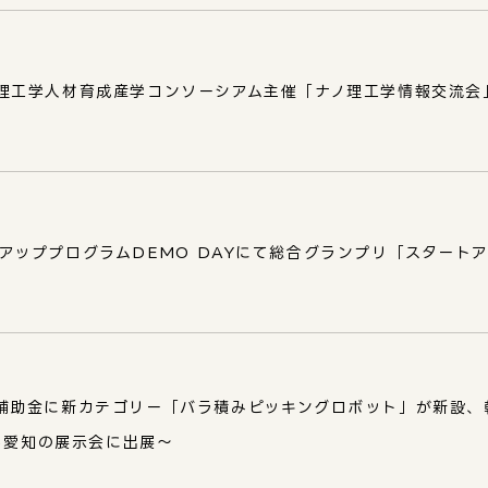
学ナノ理工学人材育成産学コンソーシアム主催「ナノ理工学情報交流
タートアッププログラムDEMO DAYにて総合グランプリ「スタート
補助金に新カテゴリー「バラ積みピッキングロボット」が新設、
1日から愛知の展示会に出展～