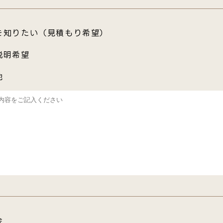
を知りたい（見積もり希望）
説明希望
他
会