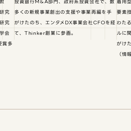
教
投資銀行M&A部門、政府系投資会社で、数
着用
研究
多くの新規事業創出の支援や事業再編を手
要素
研究
がけたのち、エンタメDX事業会社CFOを経
わた
学会
て、Thinker創業に参画。
ルに
受賞多
がけた
（情