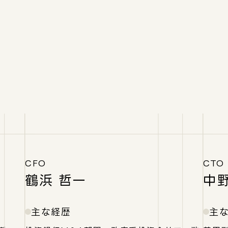
CFO
CTO
鶴浜 哲一
中野
主な経歴
主