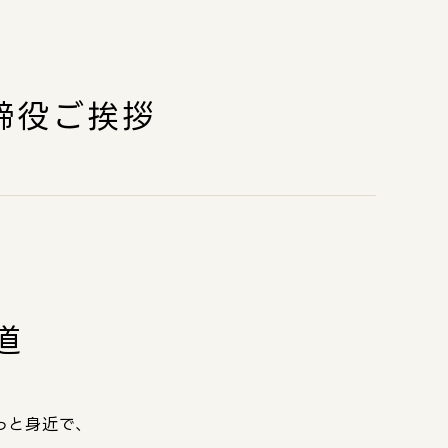
締役ご挨拶
道
っと身近で、