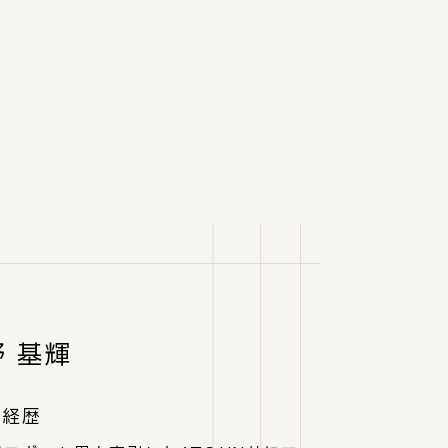
 基輝
な経歴