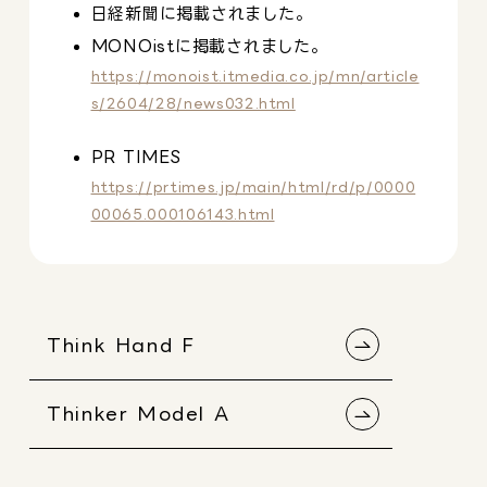
日経新聞に掲載されました。
MONOistに掲載されました。
https://monoist.itmedia.co.jp/mn/article
s/2604/28/news032.html
PR TIMES
https://prtimes.jp/main/html/rd/p/0000
00065.000106143.html
Think Hand F
Thinker Model A